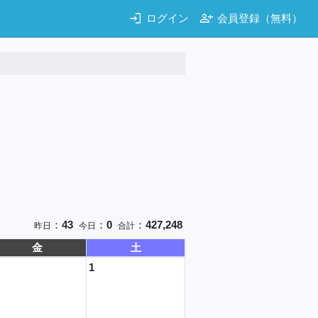
login
person_add
ログイン
会員登録（無料）
：
43
：
0
：
427,248
昨日
今日
合計
金
土
1