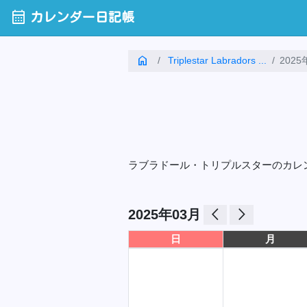
calendar_month
カレンダー日記帳
home
Triplestar Labradors ...
2025
ラブラドール・トリプルスターのカレ
arrow_back_ios
arrow_forward_ios
2025年03月
日
月