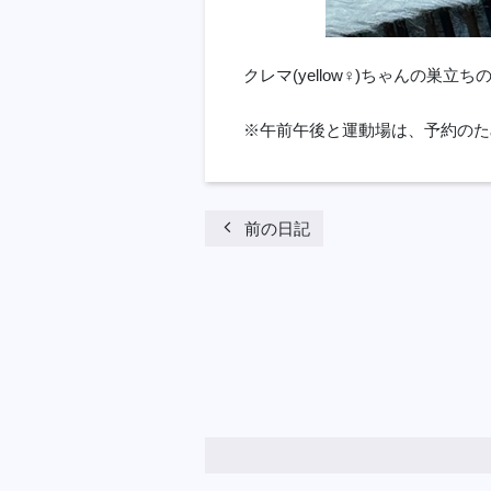
クレマ(yellow♀)ちゃんの巣立
※午前午後と運動場は、予約のた
chevron_left
前の日記