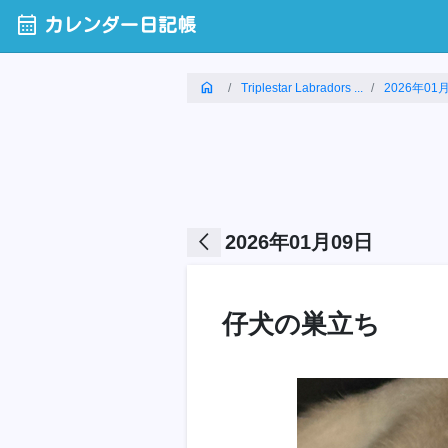
calendar_month
カレンダー日記帳
home
Triplestar Labradors ...
2026年01
arrow_back_ios
2026年01月09日
仔犬の巣立ち